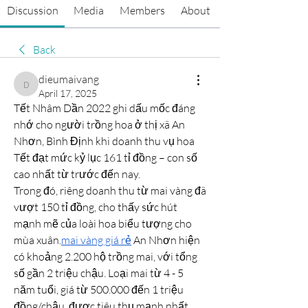
Discussion
Media
Members
About
Back
dieumaivang
dieumaivang
April 17, 2025
Tết Nhâm Dần 2022 ghi dấu mốc đáng 
nhớ cho người trồng hoa ở thị xã An 
Nhơn, Bình Định khi doanh thu vụ hoa 
Tết đạt mức kỷ lục 161 tỉ đồng – con số 
cao nhất từ trước đến nay.
Trong đó, riêng doanh thu từ mai vàng đã 
vượt 150 tỉ đồng, cho thấy sức hút 
mạnh mẽ của loài hoa biểu tượng cho 
mùa xuân.
mai vàng giá rẻ
 An Nhơn hiện 
có khoảng 2.200 hộ trồng mai, với tổng 
số gần 2 triệu chậu. Loại mai từ 4 - 5 
năm tuổi, giá từ 500.000 đến 1 triệu 
đồng/chậu, được tiêu thụ mạnh nhất.