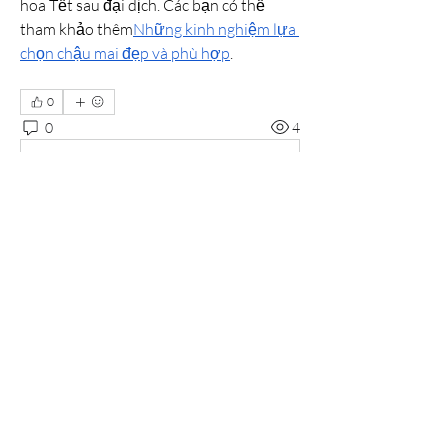
hoa Tết sau đại dịch. Các bạn có thể 
tham khảo thêm
Những kinh nghiệm lựa 
chọn chậu mai đẹp và phù hợp
.
0
0
4
Write a comment...
About
Welcome to the group! You can connect
with other members, ge
...
Read more
Members
Tommy Elmers
Follow