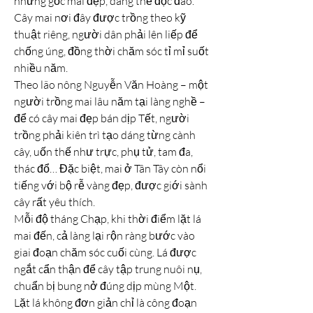
những gốc mai đẹp, dáng thế độc đáo. 
Cây mai nơi đây được trồng theo kỹ 
thuật riêng, người dân phải lên liếp để 
chống úng, đồng thời chăm sóc tỉ mỉ suốt 
nhiều năm.
Theo lão nông Nguyễn Văn Hoàng – một 
người trồng mai lâu năm tại làng nghề – 
để có cây mai đẹp bán dịp Tết, người 
trồng phải kiên trì tạo dáng từng cành 
cây, uốn thế như trực, phụ tử, tam đa, 
thác đổ… Đặc biệt, mai ở Tân Tây còn nổi 
tiếng với bộ rễ vàng đẹp, được giới sành 
cây rất yêu thích.
Mỗi độ tháng Chạp, khi thời điểm lặt lá 
mai đến, cả làng lại rộn ràng bước vào 
giai đoạn chăm sóc cuối cùng. Lá được 
ngắt cẩn thận để cây tập trung nuôi nụ, 
chuẩn bị bung nở đúng dịp mùng Một. 
Lặt lá không đơn giản chỉ là công đoạn 