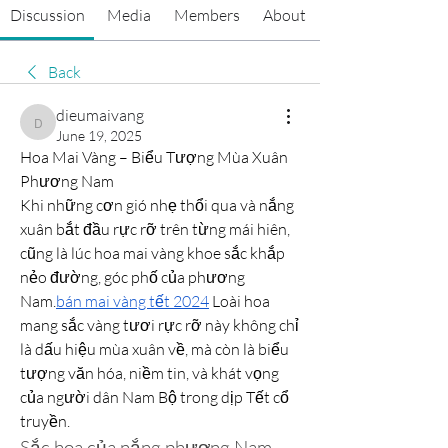
Discussion
Media
Members
About
Back
dieumaivang
dieumaivang
June 19, 2025
Hoa Mai Vàng – Biểu Tượng Mùa Xuân 
Phương Nam
Khi những cơn gió nhẹ thổi qua và nắng 
xuân bắt đầu rực rỡ trên từng mái hiên, 
cũng là lúc hoa mai vàng khoe sắc khắp 
nẻo đường, góc phố của phương 
Nam.
bán mai vàng tết 2024
 Loài hoa 
mang sắc vàng tươi rực rỡ này không chỉ 
là dấu hiệu mùa xuân về, mà còn là biểu 
tượng văn hóa, niềm tin, và khát vọng 
của người dân Nam Bộ trong dịp Tết cổ 
truyền.
Sắc hoa của nắng phương Nam