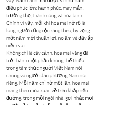
vầy. Năm cánh mai được ví như năm 
điều phúc lớn: hạnh phúc, may mắn, 
trường thọ, thành công và hòa bình. 
Chính vì vậy, mỗi khi hoa mai nở rộ là 
lòng người cũng rộn ràng theo, hy vọng 
một năm mới thuận lợi, no ấm và đầy ắp 
niềm vui.
Không chỉ là cây cảnh, hoa mai vàng đã 
trở thành một phần không thể thiếu 
trong tâm thức người Việt Nam nói 
chung và người dân phương Nam nói 
riêng. Mỗi năm chỉ nở một lần, hoa mai 
mang theo mùa xuân về trên khắp nẻo 
đường, trong mỗi ngôi nhà, gợi nhắc mọi 
người về truyền thống, về cội nguồn và 
về những ước vọng mới đang nảy nở 
như nụ hoa trước thềm năm mới.
Kết
Hoa mai vàng không chỉ đơn thuần là 