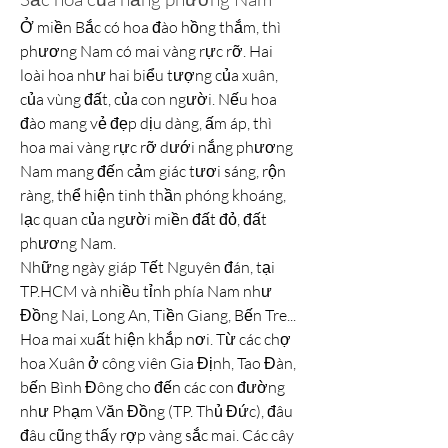
Ở miền Bắc có hoa đào hồng thắm, thì 
phương Nam có mai vàng rực rỡ. Hai 
loài hoa như hai biểu tượng của xuân, 
của vùng đất, của con người. Nếu hoa 
đào mang vẻ đẹp dịu dàng, ấm áp, thì 
hoa mai vàng rực rỡ dưới nắng phương 
Nam mang đến cảm giác tươi sáng, rộn 
ràng, thể hiện tinh thần phóng khoáng, 
lạc quan của người miền đất đỏ, đất 
phương Nam.
Những ngày giáp Tết Nguyên đán, tại 
TP.HCM và nhiều tỉnh phía Nam như 
Đồng Nai, Long An, Tiền Giang, Bến Tre... 
Hoa mai xuất hiện khắp nơi. Từ các chợ 
hoa Xuân ở công viên Gia Định, Tao Đàn, 
bến Bình Đông cho đến các con đường 
như Phạm Văn Đồng (TP. Thủ Đức), đâu 
đâu cũng thấy rợp vàng sắc mai. Các cây 