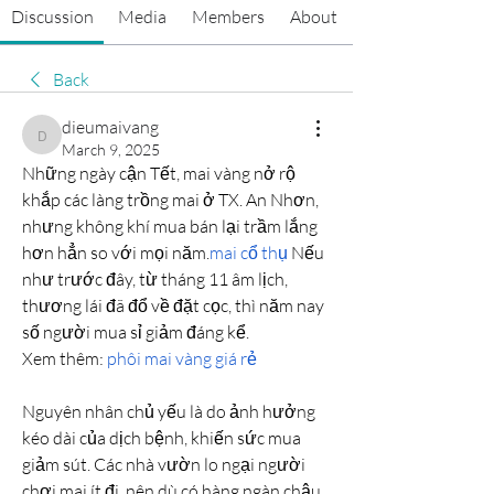
Discussion
Media
Members
About
Back
dieumaivang
dieumaivang
March 9, 2025
Những ngày cận Tết, mai vàng nở rộ 
khắp các làng trồng mai ở TX. An Nhơn, 
nhưng không khí mua bán lại trầm lắng 
hơn hẳn so với mọi năm.
mai cổ thụ
 Nếu 
như trước đây, từ tháng 11 âm lịch, 
thương lái đã đổ về đặt cọc, thì năm nay 
số người mua sỉ giảm đáng kể.
Xem thêm: 
phôi mai vàng giá rẻ
Nguyên nhân chủ yếu là do ảnh hưởng 
kéo dài của dịch bệnh, khiến sức mua 
giảm sút. Các nhà vườn lo ngại người 
chơi mai ít đi, nên dù có hàng ngàn chậu 