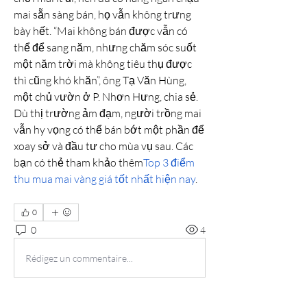
mai sẵn sàng bán, họ vẫn không trưng 
bày hết. “Mai không bán được vẫn có 
thể để sang năm, nhưng chăm sóc suốt 
một năm trời mà không tiêu thụ được 
thì cũng khó khăn”, ông Tạ Văn Hùng, 
một chủ vườn ở P. Nhơn Hưng, chia sẻ.
Dù thị trường ảm đạm, người trồng mai 
vẫn hy vọng có thể bán bớt một phần để 
xoay sở và đầu tư cho mùa vụ sau. Các 
bạn có thẻ tham khảo thêm
Top 3 điểm 
thu mua mai vàng giá tốt nhất hiện nay
.
0
0
4
Rédigez un commentaire...