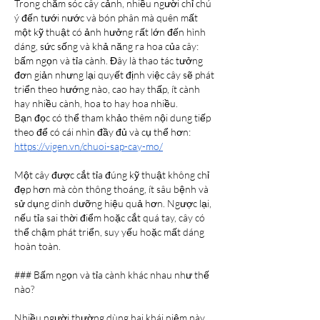
Trong chăm sóc cây cảnh, nhiều người chỉ chú 
ý đến tưới nước và bón phân mà quên mất 
một kỹ thuật có ảnh hưởng rất lớn đến hình 
dáng, sức sống và khả năng ra hoa của cây: 
bấm ngọn và tỉa cành. Đây là thao tác tưởng 
đơn giản nhưng lại quyết định việc cây sẽ phát 
triển theo hướng nào, cao hay thấp, ít cành 
hay nhiều cành, hoa to hay hoa nhiều.
Bạn đọc có thể tham khảo thêm nội dung tiếp 
theo để có cái nhìn đầy đủ và cụ thể hơn: 
https://vigen.vn/chuoi-sap-cay-mo/
Một cây được cắt tỉa đúng kỹ thuật không chỉ 
đẹp hơn mà còn thông thoáng, ít sâu bệnh và 
sử dụng dinh dưỡng hiệu quả hơn. Ngược lại, 
nếu tỉa sai thời điểm hoặc cắt quá tay, cây có 
thể chậm phát triển, suy yếu hoặc mất dáng 
hoàn toàn.
### Bấm ngọn và tỉa cành khác nhau như thế 
nào?
Nhiều người thường dùng hai khái niệm này 