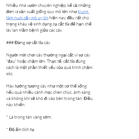
Nhiều nhà vườn chuyên nghiệp, kể cả những 
đơn vị sản xuất giống quy mô lớn như 
trung 
tâm nuôi cấy mô uy tín
 hiện nay, đều rất chú 
trọng khâu vệ sinh dụng cụ cắt tỉa để hạn chế 
lây lan mầm bệnh giữa các cây.
### Đừng sợ cắt tỉa cây
Người mới chơi cây thường ngại cắt vì sợ cây 
“đau” hoặc chậm lớn. Thực tế, cắt tỉa đúng 
cách là một phần thiết yếu của quá trình chăm 
sóc.
Hãy tưởng tượng cây như một cơ thể sống: 
nếu quá nhiều cành mọc chen chúc, ánh sáng 
và không khí sẽ khó đi vào bên trong tán. Điều 
này khiến:
* Lá trong tán vàng sớm.
* Độ ẩm tích tụ.