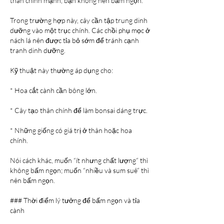
thân chính mạnh, bạn không nên bấm ngọn.
Trong trường hợp này, cây cần tập trung dinh 
dưỡng vào một trục chính. Các chồi phụ mọc ở 
nách lá nên được tỉa bỏ sớm để tránh cạnh 
tranh dinh dưỡng.
Kỹ thuật này thường áp dụng cho:
* Hoa cắt cành cần bông lớn.
* Cây tạo thân chính để làm bonsai dáng trực.
* Những giống có giá trị ở thân hoặc hoa 
chính.
Nói cách khác, muốn “ít nhưng chất lượng” thì 
không bấm ngọn; muốn “nhiều và sum suê” thì 
nên bấm ngọn.
### Thời điểm lý tưởng để bấm ngọn và tỉa 
cành