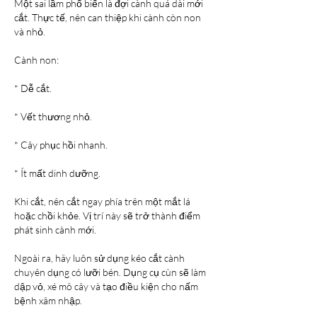
Một sai lầm phổ biến là đợi cành quá dài mới 
cắt. Thực tế, nên can thiệp khi cành còn non 
và nhỏ.
Cành non:
* Dễ cắt.
* Vết thương nhỏ.
* Cây phục hồi nhanh.
* Ít mất dinh dưỡng.
Khi cắt, nên cắt ngay phía trên một mắt lá 
hoặc chồi khỏe. Vị trí này sẽ trở thành điểm 
phát sinh cành mới.
Ngoài ra, hãy luôn sử dụng kéo cắt cành 
chuyên dụng có lưỡi bén. Dụng cụ cùn sẽ làm 
dập vỏ, xé mô cây và tạo điều kiện cho nấm 
bệnh xâm nhập.