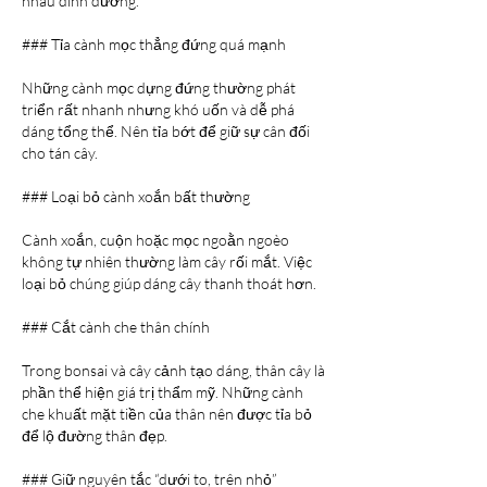
nhau dinh dưỡng.
### Tỉa cành mọc thẳng đứng quá mạnh
Những cành mọc dựng đứng thường phát 
triển rất nhanh nhưng khó uốn và dễ phá 
dáng tổng thể. Nên tỉa bớt để giữ sự cân đối 
cho tán cây.
### Loại bỏ cành xoắn bất thường
Cành xoắn, cuộn hoặc mọc ngoằn ngoèo 
không tự nhiên thường làm cây rối mắt. Việc 
loại bỏ chúng giúp dáng cây thanh thoát hơn.
### Cắt cành che thân chính
Trong bonsai và cây cảnh tạo dáng, thân cây là 
phần thể hiện giá trị thẩm mỹ. Những cành 
che khuất mặt tiền của thân nên được tỉa bỏ 
để lộ đường thân đẹp.
### Giữ nguyên tắc “dưới to, trên nhỏ”