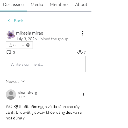
Discussion
Media
Members
About
Back
mikaela mirae
July 3, 2026
·
joined the group.
0
3
7
Write a comment...
Newest
dieumaivang
Jul 21
### Kỹ thuật bấm ngọn và tỉa cành cho cây 
cảnh: Bí quyết giúp cây khỏe, dáng đẹp và ra 
hoa đúng ý