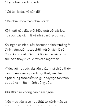
* Tạo nhiều cành nhánh.
* Có tán lá dày và cân đối.
* Ra nhiều hoa trên nhiều cành.
Kỹ thuật này đặc biệt hiệu quả với các loại 
hoa bụi, cây cảnh lá và nhiều giống bonsai.
Khi ngọn chính bị cắt, hormone sinh trưởng ở 
đỉnh giảm xuống, các chồi ngủ ở nách lá sẽ 
được kích hoạt. Kết quả là cây trở nên sum 
suê hơn thay vì chỉ vươn cao một thân.
Ví dụ, với hoa cúc, dạ yến thảo, mai chiếu thủy 
hay nhiều loại cây cảnh nội thất, việc bấm 
ngọn đúng thời điểm sẽ giúp cây tạo tán tròn 
đẹp và ra nhiều nhánh đồng đều.
### Khi nào không nên bấm ngọn?
Nếu mục tiêu là có hoa thật to, cành mập và 