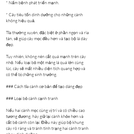
* Nấm bệnh phát triển mạnh.
* Cây tiêu tốn dinh dưỡng cho những cành 
không hiệu quả.
Tỉa thường xuyên, đặc biệt ở phần ngọn và rìa 
tán, sẽ giúp cây mọc đều hơn và tạo bộ lá dày 
đẹp.
Tuy nhiên, không nên cắt quá mạnh trên cây 
nhỏ. Nếu loại bỏ một mảng lá quá lớn cùng 
lúc, cây sẽ mất nhiều diện tích quang hợp và 
có thể bị chững sinh trưởng.
### Cách tỉa cành cơ bản để tạo dáng đẹp
### Loại bỏ cành cạnh tranh
Nếu hai cành mọc cùng vị trí và có chiều cao 
tương đương, hãy giữ lại cành khỏe hơn và 
cắt bỏ cành còn lại. Điều này giúp bộ khung 
cây rõ ràng và tránh tình trạng hai cành tranh 