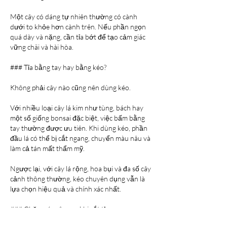
Một cây có dáng tự nhiên thường có cành 
dưới to khỏe hơn cành trên. Nếu phần ngọn 
quá dày và nặng, cần tỉa bớt để tạo cảm giác 
vững chãi và hài hòa.
### Tỉa bằng tay hay bằng kéo?
Không phải cây nào cũng nên dùng kéo.
Với nhiều loại cây lá kim như tùng, bách hay 
một số giống bonsai đặc biệt, việc bấm bằng 
tay thường được ưu tiên. Khi dùng kéo, phần 
đầu lá có thể bị cắt ngang, chuyển màu nâu và 
làm cả tán mất thẩm mỹ.
Ngược lại, với cây lá rộng, hoa bụi và đa số cây 
cảnh thông thường, kéo chuyên dụng vẫn là 
lựa chọn hiệu quả và chính xác nhất.
### Chăm sóc cây sau khi cắt tỉa